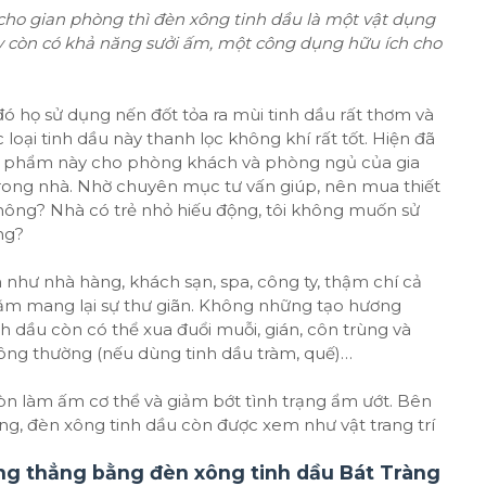
ho gian phòng thì đèn xông tinh dầu là một vật dụng
ày còn có khả năng sưởi ấm, một công dụng hữu ích cho
đó họ sử dụng nến đốt tỏa ra mùi tinh dầu rất thơm và
c loại tinh dầu này thanh lọc không khí rất tốt. Hiện đã
n phẩm này cho phòng khách và phòng ngủ của gia
trong nhà. Nhờ chuyên mục tư vấn giúp, nên mua thiết
không? Nhà có trẻ nhỏ hiếu động, tôi không muốn sử
ng?
 như nhà hàng, khách sạn, spa, công ty, thậm chí cả
nhằm mang lại sự thư giãn. Không những tạo hương
h dầu còn có thể xua đuổi muỗi, gián, côn trùng và
g thường (nếu dùng tinh dầu tràm, quế)…
u còn làm ấm cơ thể và giảm bớt tình trạng ẩm ướt. Bên
áng, đèn xông tinh dầu còn được xem như vật trang trí
ăng thẳng bằng đèn xông tinh dầu Bát Tràng