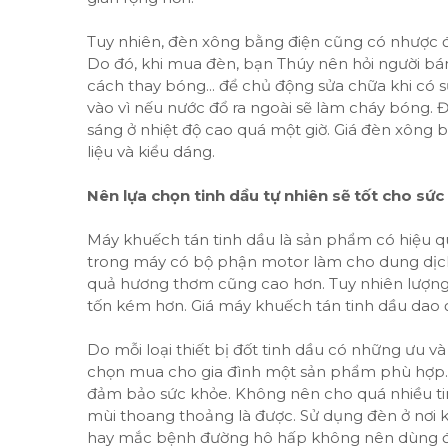
Tuy nhiên, đèn xông bằng điện cũng có nhược 
Do đó, khi mua đèn, bạn Thúy nên hỏi người bá
cách thay bóng... để chủ động sửa chữa khi có sự
vào vì nếu nước đổ ra ngoài sẽ làm cháy bóng. 
sáng ở nhiệt độ cao quá một giờ. Giá đèn xông 
liệu và kiểu dáng.
Nên lựa chọn tinh dầu tự nhiên sẽ tốt cho sứ
Máy khuếch tán tinh dầu là sản phẩm có hiệu qu
trong máy có bộ phận motor làm cho dung dịch
quả hương thơm cũng cao hơn. Tuy nhiên lượng 
tốn kém hơn. Giá máy khuếch tán tinh dầu dao đ
Do mỗi loại thiết bị đốt tinh dầu có những ưu v
chọn mua cho gia đình một sản phẩm phù hợp. 
đảm bảo sức khỏe. Không nên cho quá nhiều tin
mùi thoang thoảng là được. Sử dụng đèn ở nơi 
hay mắc bệnh đường hô hấp không nên dùng đ