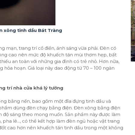
 xông tinh dầu Bát Tràng
g mạn, trang trí cổ điển, ánh sáng vừa phải. Đèn có
không cao nên mức độ khuếch tán mùi thơm hẹp, bất
 thiếu an toàn với những gia đình có trẻ nhỏ. Hơn nữa,
g hỏa hoạn. Giá loại này dao động từ 70 – 100 ngàn
g trí nhà cửa khá lý tường
ông bằng nến, bao gồm một đĩa đựng tinh dầu và
n phẩm dùng đèn chạy bằng điện. Đèn xông bằng điện
hỉnh độ sáng theo mong muốn. Sản phẩm này được làm
h, pha lê..., có thể kết hợp làm đèn ngủ hoặc vật trang
ộ đốt cao hơn nên khuếch tán tinh dầu trong một không