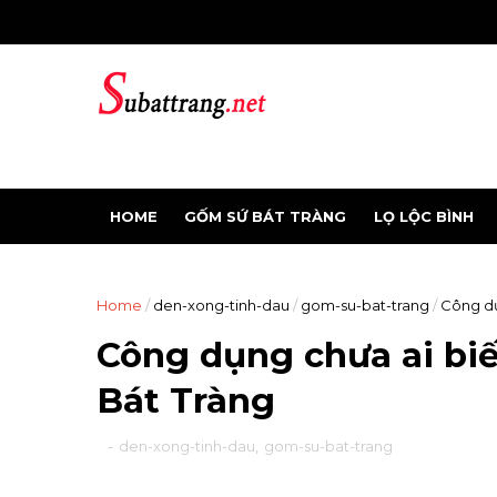
HOME
GỐM SỨ BÁT TRÀNG
LỌ LỘC BÌNH
Home
/
den-xong-tinh-dau
/
gom-su-bat-trang
/
Công dụ
Công dụng chưa ai biế
Bát Tràng
-
den-xong-tinh-dau
,
gom-su-bat-trang