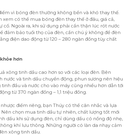
điểm vì bóng đèn thường không bền và khó thay thế.
n xem có thể mua bóng đèn thay thế ở đâu, giá cả,
 cố. Ngoài ra, khi sử dụng phải cẩn thận lúc rót nước
Để đảm bảo tuổi thọ của đèn, cần chú ý không để đèn
bằng điện dao động từ 120 – 280 ngàn đồng tùy chất
c khỏe hơn
ả xông tinh dầu cao hơn so với các loại đèn. Bên
 nước và tinh dầu chuyển động, phun sương nên hiệu
tinh đầu và nước cho vào máy cũng nhiều hơn dẫn tới
ộng từ 370 ngàn đồng – 1,1 triệu đồng.
à nhược điểm riêng, bạn Thúy có thể cân nhắc và lựa
Nên chọn mua tinh dầu tự nhiên, chất lượng tốt mới
h dầu khi sử dụng đèn, chỉ dùng dầu có nồng độ nhẹ,
không khí lưu thông. Những người có làn da nhạy cảm
èn xông tinh dầu.