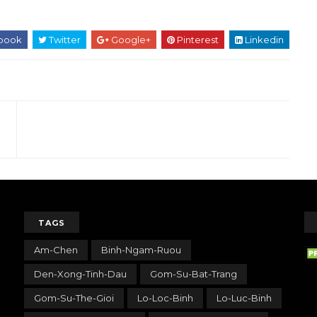
book
Twitter
Google+
Pinterest
Linkedin
TAGS
re
Am-Chen
Binh-Ngam-Ruou
Den-Xong-Tinh-Dau
Gom-Su-Bat-Trang
Gom-Su-The-Gioi
Lo-Loc-Binh
Lo-Luc-Binh