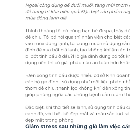
Ngoài công dụng để đuổi muỗi, tăng mùi thơm c
để trang trí khá hiệu quả. Đặc biệt sản phẩm n
mùa đông lạnh giá.
Thỉnh thoảng tôi có cùng bạn bè đi spa, thấy ở 
dễ chịu. Tôi có hỏi qua thì nhân viên cho biết cá
vào mùa đông lạnh, tôi cũng muốn sử dụng sả
đình để xua bớt giá lạnh, tạo không khí ấm áp 
bị đốt tinh dầu ở đâu?Hộ gia đình dùng có tốt 
dụng nến thì có giải pháp nào an toàn hơn khô
Đèn xông tinh dầu được nhiều cơ sở kinh doanh
các hộ gia đình... sử dụng như một liệu pháp 
thơm dễ chịu, thanh lọc không khí, đèn xông tin
giúp phòng ngừa các chứng bệnh cảm cúm thôn
Đặc biệt, khi thời tiết se lạnh, sử dụng tinh dầ
cạnh đó, với thiết kế đẹp mắt và màu sắc tươi s
đẹp mắt trong phòng.
Giảm stress sau những giờ làm việc c