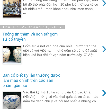
›
Đồ thờ cúng bát tràng có rất nhiều phụ kiện, một
bộ đồ thờ phải đến hơn 10 phụ kiện. Chưa kể có
rất nhiều màu men khác nhau như men xanh,
m...
Thứ Tư, 22 tháng 11, 2017
Thông tin thêm về lịch sử gốm
sứ cổ truyền
›
Gốm sứ là nét văn hóa của nhiều nước trên thế
giới và với Việt nam, nghề gốm sứ cũng đã xuất
hiện khá lâu đời từ vạn năm trước đây. Ở Việt ...
Bạn có biết kỳ lân thường được
làm mẫu chính trên các sản
phẩm gốm sứ
›
Vào thế kỷ thứ 15 tại vùng biển Cù Lao Chàm
(Hội An), những cổ vật khai quật được từ con tàu
đắm thì đáng chú ý và nổi bật nhất là những ch...