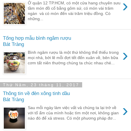
›
Ở quận 12 TP.HCM, có một cửa hang chuyên sưu
tầm món đồ cổ bằng gôm sứ, có món vài trăm
ngàn và có món đến vài trăm triệu đồng. Có
những...
Tổng hợp mẫu bình ngâm rượu
Bát Tràng
›
Bình ngâm rượu là một thứ không thể thiếu trong
mọi nhà, bởi lẽ mỗi đợt tết đến xuân về, bên bữa
cơm tất niên thường chúng ta chúc nhau ché...
Thứ Năm, 23 tháng 11, 2017
Thông tin về đèn xông tinh dầu
Bát Tràng
›
Sau mỗi ngày làm việc vất vả chúng ta lại trở về
với tổ ẩm của mình hoặc tìm một nơi, không gian
nào đó để xả stress. Có một phương pháp đơ...