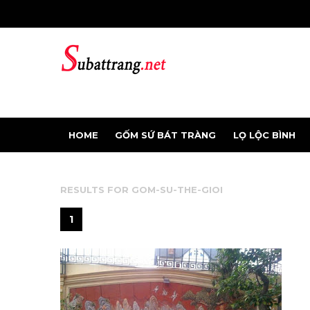
HOME
GỐM SỨ BÁT TRÀNG
LỌ LỘC BÌNH
RESULTS FOR
GOM-SU-THE-GIOI
1